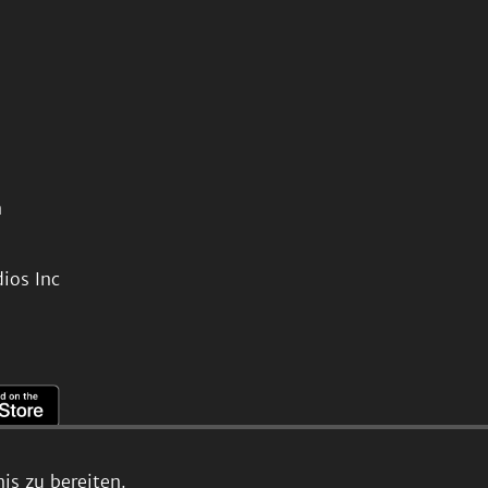
n
ios Inc
s zu bereiten.