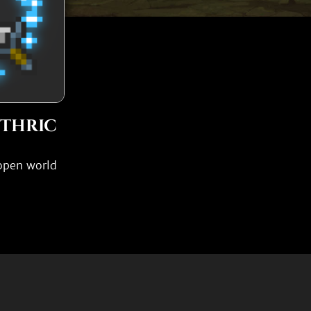
ethric
 open world