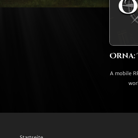
Orna: 
A mobile RP
wor
Startseite