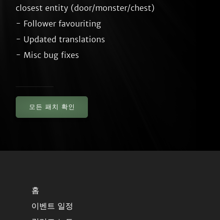
closest entity (door/monster/chest)

- Follower favouriting

- Updated translations

모든 패치 확인
홈
이벤트 일정